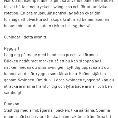
När du till exempel åker alpint så används bålen hela tiden
för att hålla emot trycket i svängarna och för att undvika
rotation. En bra muskulär kontroll av bålen ökar din
förmåga att utveckla och skapa kraft med benen. Som en
bonus minskar dessutom risken för ryggbesvär.
Övningar i detta avsnitt:
Rygglyft
Lägg dig på mage med händerna precis vid öronen.
Blicken nedåt mot marken så att du kan slappna av i
nacken medan du utför övningen. Lyft dig uppåt så att du
känner att det är ryggen som får arbeta. Spänn stjärten
genom övningen. Om du vill göra övningen tyngre så kan du
sträcka armarna framför dig och lyfta både armar och ben
samtidigt.
Plankan
Ställ dig med armbågarna i backen, lika så tårna. Spänna
mage, stjärt och rygg. Du ska ha en rak linje från tårna till