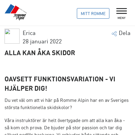
MITT ROMME
MENY
Erica
Dela
28 januari 2022
ALLA KAN ÅKA SKIDOR
OAVSETT FUNKTIONSVARIATION - VI
HJÄLPER DIG!
Du vet väl om att vi här på Romme Alpin har en av Sveriges
största funktionella skidskolor?
Våra instruktörer är helt övertygade om att alla kan åka -
så kom och prova. De bjuder på stor passion och tar dig
säkert nedför backarna. Vi erbjuder både sittande och