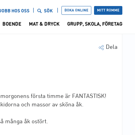
BOKA ONLINE
MITT ROMME
JOBB HOS OSS
SÖK
BOENDE
MAT & DRYCK
GRUPP, SKOLA, FÖRETAG
Dela
ör morgonens första timme är FANTASTISK!
skidorna och massor av sköna åk.
så många åk ostört.