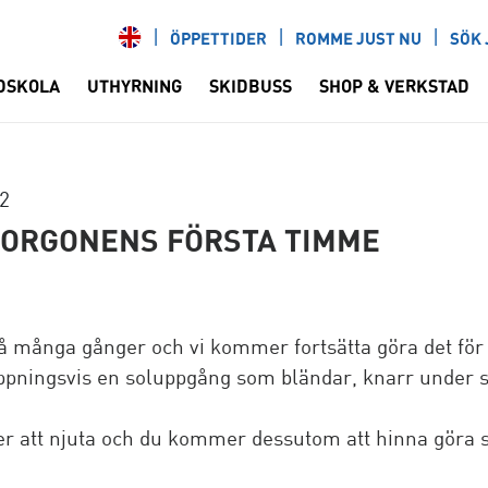
ÖPPETTIDER
ROMME JUST NU
SÖK 
DSKOLA
UTHYRNING
SKIDBUSS
SHOP & VERKSTAD
22
MORGONENS FÖRSTA TIMME
 så många gånger och vi kommer fortsätta göra det f
ppningsvis en soluppgång som bländar, knarr under 
er att njuta och du kommer dessutom att hinna göra 