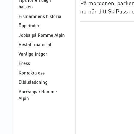
Tips för en dag i
På morgonen, parkera 
backen
nu när ditt SkiPass r
Pistnamnens historia
Öppettider
Jobba på Romme Alpin
Beställ material
Vanliga frågor
Press
Kontakta oss
Elbilsladdning
Borttappat Romme
Alpin