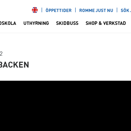
ÖPPETTIDER
ROMME JUST NU
SÖK 
DSKOLA
UTHYRNING
SKIDBUSS
SHOP & VERKSTAD
22
 BACKEN