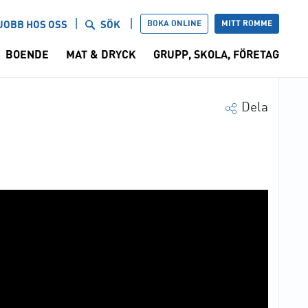
BOKA ONLINE
MITT ROMME
JOBB HOS OSS
SÖK
BOENDE
MAT & DRYCK
GRUPP, SKOLA, FÖRETAG
Dela