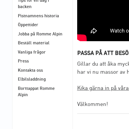
Tips för en dag i
backen
Pistnamnens historia
Öppettider
Jobba på Romme Alpin
Beställ material
Vanliga frågor
PASSA PÅ ATT BES
Press
Gillar du att åka my
Kontakta oss
har vi nu massor av h
Elbilsladdning
Kika gärna in på vår
Borttappat Romme
Alpin
Välkommen!