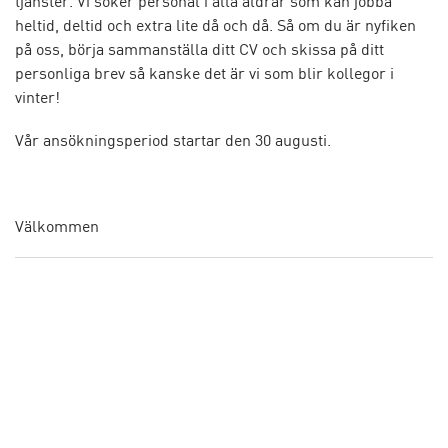
tjänster. Vi söker personal i alla åldrar som kan jobba
heltid, deltid och extra lite då och då. Så om du är nyfiken
på oss, börja sammanställa ditt CV och skissa på ditt
personliga brev så kanske det är vi som blir kollegor i
vinter!
Vår ansökningsperiod startar den 30 augusti.
Välkommen