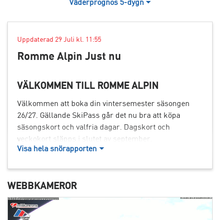
Väderprognos 5-dygn
Uppdaterad 29 Juli kl. 11:55
Romme Alpin Just nu
VÄLKOMMEN TILL ROMME ALPIN
Välkommen att boka din vintersemester säsongen
26/27. Gällande SkiPass går det nu bra att köpa
säsongskort och valfria dagar. Dagskort och
veckokort släpps i slutet av september.
Visa hela snörapporten
Har du frågor eller funderingar är du välkommen att
kontakta oss via alpin@rommealpin.se eller
telefon.
Här kan du se våra telefontider
. Du kan även
WEBBKAMEROR
få svar på våra mest ställda frågor
här.
Välkommen