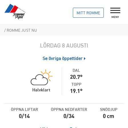
MITT ROMME
MENY
/ ROMME JUST NU
LÖRDAG 8 AUGUSTI
Se övriga öppettider
DAL
20.7
TOPP
Halvklart
19.1
ÖPPNA LIFTAR
ÖPPNA NEDFARTER
SNÖDJUP
0/14
0/34
0