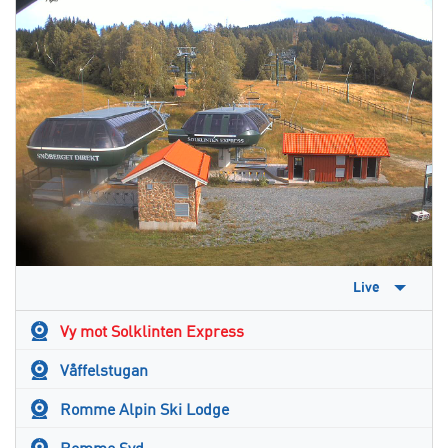
Live
Vy mot Solklinten Express
Våffelstugan
Romme Alpin Ski Lodge
Romme Syd