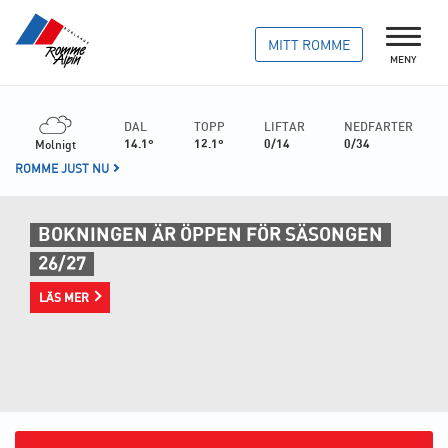
MITT ROMME
MENY
DAL
TOPP
LIFTAR
NEDFARTER
Molnigt
14.1
12.1
0/14
0/34
ROMME JUST NU
BOKNINGEN ÄR ÖPPEN FÖR SÄSONGEN
26/27
LÄS MER