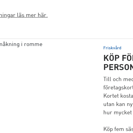
ningar läs mer här.
Friskvård
KÖP FÖ
PERSO
Till och me
företagskort
Kortet kost
utan kan nyt
hur mycket d
Köp fem säso