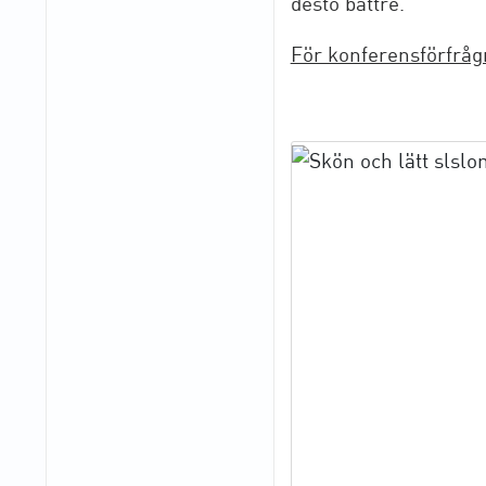
desto bättre.
För konferensförfråg