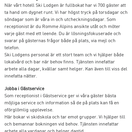
När vårt hotell Ski Lodgen är fullbokat har vi 700 gäster att
ta hand om dygnet runt. Vi har högst tryck på torsdagar och
söndagar som är våra in och utcheckningsdagar. Som
receptionist är du Romme Alpins ansikte utåt och möter
varje gäst med ett leende. Du är lösningsfokuserade och
svarar på gästernas frågor både på plats, via mejl och
telefon.
Ski Lodgens personal är ett stort team och vi hjälper både
lokalvård och bar när behov finns. Tjänsten innefattar
arbete alla dagar, kvällar samt helger. Kan även till viss del
innefatta nätter.
Jobba i Gästservice
Som receptionist i Gästservice ger vi våra gäster bästa
möjliga service och information så de på plats kan få en
oförglömlig upplevelse.
Här bokar vi skidskola och tar emot grupper. Vi hjälper till
och bemannar bokningen vid behov. Tjänsten innefattar
arbete alla vardagar och helger dagtid.