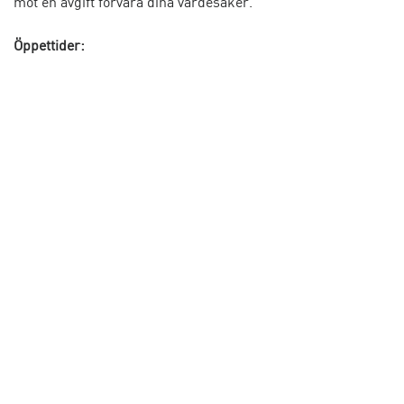
mot en avgift förvara dina värdesaker.
Öppettider: